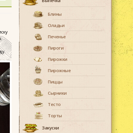
Выпечка
Блины
Оладьи
иску
Печенье
.
Пироги
ду.
Пирожки
Пирожные
Пиццы
Сырники
Тесто
Торты
Закуски