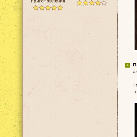
приготовления
П
р
Ч
т