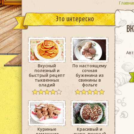
Главна
Это интересно
ВК
Авт
Вкусный
По настоящему
полезный и
сочная
быстрый рецепт
буженина из
тыквенных
свинины в
оладий
фольге
Куриные
Красивый и
домашние
очень вкусный