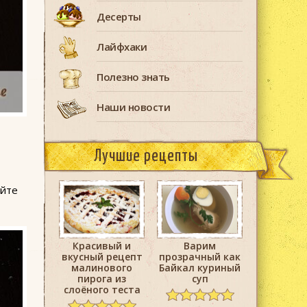
Десерты
Лайфхаки
Полезно знать
Наши новости
Лучшие рецепты
айте
Красивый и
Варим
вкусный рецепт
прозрачный как
малинового
Байкал куриный
пирога из
суп
слоёного теста