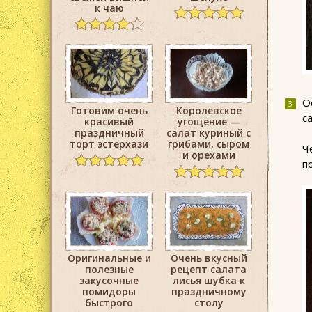
к чаю
О
Готовим очень
Королевское
с
красивый
угощение —
праздничный
салат куриный с
торт эстерхази
грибами, сыром
Ч
и орехами
п
Оригинальные и
Очень вкусный
полезные
рецепт салата
закусочные
лисья шубка к
помидоры
праздничному
быстрого
столу