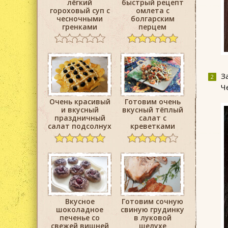
лёгкий
быстрый рецепт
гороховый суп с
омлета с
чесночными
болгарским
гренками
перцем
З
Ч
Очень красивый
Готовим очень
и вкусный
вкусный тёплый
праздничный
салат с
салат подсолнух
креветками
Вкусное
Готовим сочную
шоколадное
свиную грудинку
печенье со
в луковой
свежей вишней
шелухе