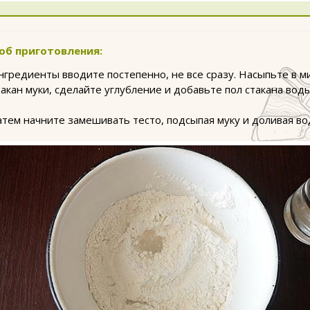
об приготовления:
нгредиенты вводите постепенно, не все сразу. Насыпьте в м
такан муки, сделайте углубление и добавьте пол стакана воды
атем начните замешивать тесто, подсыпая муку и доливая во