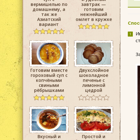
вермишелью по
завтрак —
домашнему, а
готовим
так же
нежнейший
Азиатский
омлет в кружке
Спос
вариант
И
с
З
Готовим вместе
Двухслойное
гороховый суп с
шоколадное
копчёными
печенье с
свиными
лимонной
рёбрышками
цедрой
Вкусный и
Простой и