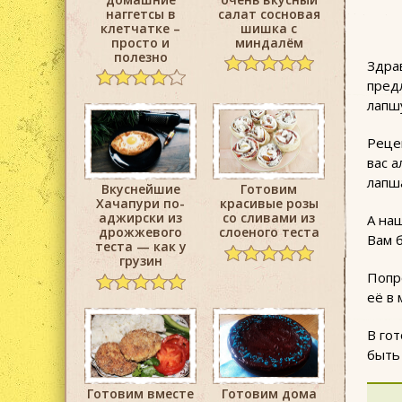
наггетсы в
салат сосновая
клетчатке –
шишка с
просто и
миндалём
полезно
Здра
пред
лапш
Рецеп
вас а
лапш
Вкуснейшие
Готовим
Хачапури по-
красивые розы
аджирски из
со сливами из
А на
дрожжевого
слоеного теста
Вам б
теста — как у
грузин
Попр
её в 
В гот
быть 
Готовим вместе
Готовим дома