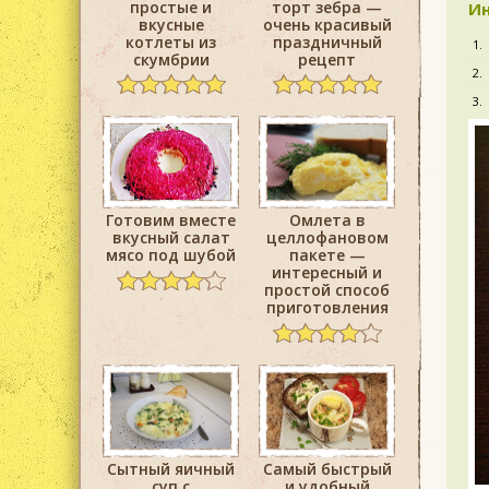
простые и
торт зебра —
Ин
вкусные
очень красивый
котлеты из
праздничный
скумбрии
рецепт
Готовим вместе
Омлета в
вкусный салат
целлофановом
мясо под шубой
пакете —
интересный и
простой способ
приготовления
Сытный яичный
Самый быстрый
суп с
и удобный