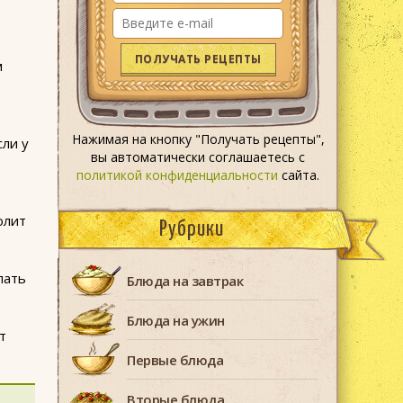
ПОЛУЧАТЬ РЕЦЕПТЫ
м
Нажимая на кнопку "Получать рецепты",
сли у
вы автоматически соглашаетесь с
политикой конфиденциальности
сайта.
олит
Рубрики
пать
Блюда на завтрак
Блюда на ужин
т
Первые блюда
Вторые блюда