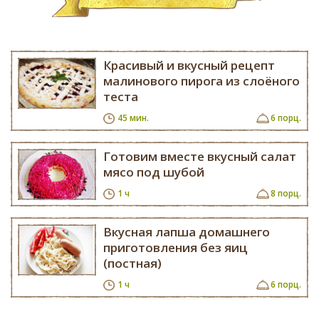
Красивый и вкусный рецепт
малинового пирога из слоёного
теста
45 мин.
6 порц.
Готовим вместе вкусный салат
мясо под шубой
1 ч
8 порц.
Вкусная лапша домашнего
приготовления без яиц
(постная)
1 ч
6 порц.