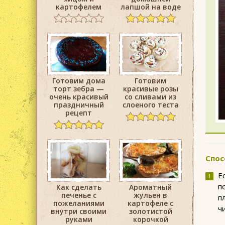
картофелем
лапшой на воде
Готовим дома
Готовим
торт зебра —
красивые розы
очень красивый
со сливами из
праздничный
слоеного теста
рецепт
Спос
Е
п
Как сделать
Ароматный
печенье с
жульен в
п
пожеланиями
картофеле с
ч
внутри своими
золотистой
руками
корочкой