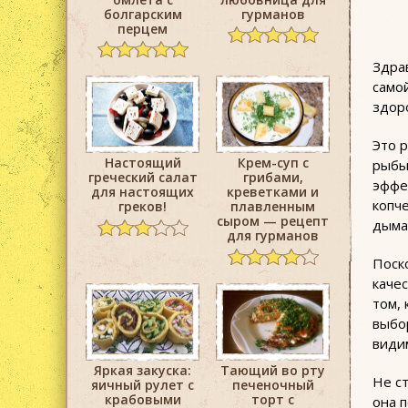
болгарским
гурманов
перцем
Здрав
само
здор
Это 
Настоящий
Крем-суп с
рыбы
греческий салат
грибами,
эффе
для настоящих
креветками и
копче
греков!
плавленным
сыром — рецепт
дыма,
для гурманов
Поск
качес
том,
выбо
види
Яркая закуска:
Тающий во рту
Не с
яичный рулет с
печеночный
крабовыми
торт с
она 