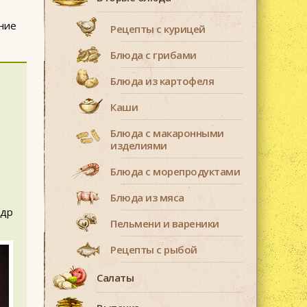
ение
Рецепты с курицей
Блюда с грибами
Блюда из картофеля
Каши
Блюда с макаронными
изделиями
Блюда с морепродуктами
Блюда из мяса
ндр
Пельмени и вареники
Рецепты с рыбой
Салаты