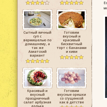
Е
м
Сытный яичный
Готовим
суп с
вкусный и
вермишелью по
красивый
домашнему, а
бисквитный
так же
торт с бананами
Азиатский
и киви
вариант
Красивый и
Готовим
вкусный
вкусные орешки
праздничный
со сгущенкой
салат арбузная
как в детстве
долька