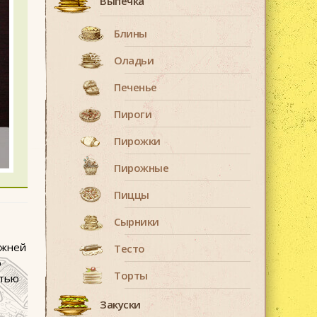
Выпечка
Блины
Оладьи
Печенье
Пироги
Пирожки
Пирожные
Пиццы
Сырники
ижней
Тесто
ю
Торты
стью
Закуски