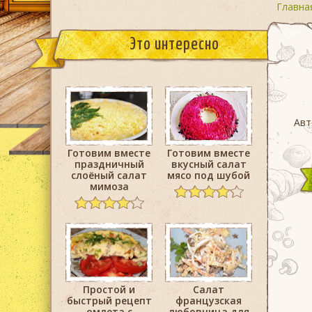
Главна
Это интересно
Авт
Готовим вместе
Готовим вместе
праздничный
вкусный салат
слоёный салат
мясо под шубой
мимоза
Простой и
Салат
быстрый рецепт
французская
омлета с
любовница для