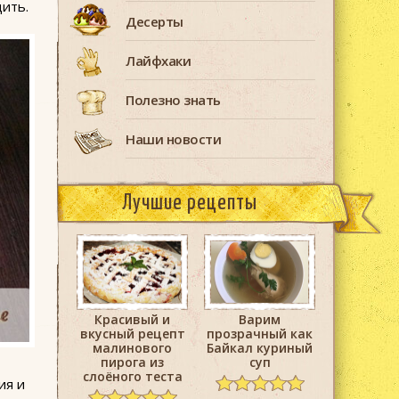
дить.
Десерты
Лайфхаки
Полезно знать
Наши новости
Лучшие рецепты
Красивый и
Варим
вкусный рецепт
прозрачный как
малинового
Байкал куриный
пирога из
суп
слоёного теста
ия и