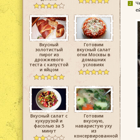
Ч
е
Вкусный
Готовим
золотистый
вкусный салат
пирог из
огни Москвы в
дрожжевого
домашних
теста с капустой
условиях
и яйцом
Вкусный салат с
Готовим
кукурузой и
вкусную,
фасолью за 5
наваристую уху
минут
из
консервированной