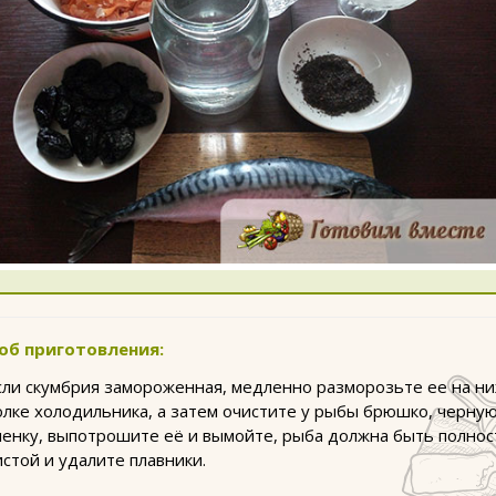
об приготовления:
сли скумбрия замороженная, медленно разморозьте ее на н
олке холодильника, а затем очистите у рыбы брюшко, черну
ленку, выпотрошите её и вымойте, рыба должна быть полно
истой и удалите плавники.