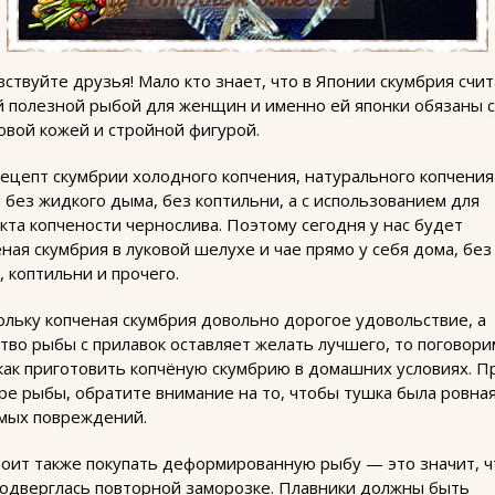
ствуйте друзья! Мало кто знает, что в Японии скумбрия счи
й полезной рыбой для женщин и именно ей японки обязаны 
овой кожей и стройной фигурой.
рецепт скумбрии холодного копчения, натурального копчения
 без жидкого дыма, без коптильни, а с использованием для
кта копчености чернослива. Поэтому сегодня у нас будет
ная скумбрия в луковой шелухе и чае прямо у себя дома, без
 коптильни и прочего.
ольку копченая скумбрия довольно дорогое удовольствие, а
тво рыбы с прилавок оставляет желать лучшего, то поговори
 как приготовить копчёную скумбрию в домашних условиях. П
ре рыбы, обратите внимание на то, чтобы тушка была ровная
мых повреждений.
тоит также покупать деформированную рыбу — это значит, ч
подверглась повторной заморозке. Плавники должны быть