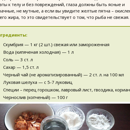
аты к телу и без повреждений, глаза должны быть ясные и
рачные, не мутные, а если вы увидите желтые пятна – окисл
го жира, то это свидетельствует о том, что рыба не свежая.
гредиенты:
Скумбрия — 1 кг (2 шт.) свежая или замороженная
Вода (кипяченая холодная) — 1 л
Соль — 3 ст. л
Сахар — 1,5 ст. л
Черный чай (не ароматизированный) — 2 ст. л. на 100 мл
Луковая шелуха — с 5-7 луковиц
Специи – перец горошком, лавровый лист, гвоздика, кориа
Чернослив (копченый) — 100 г