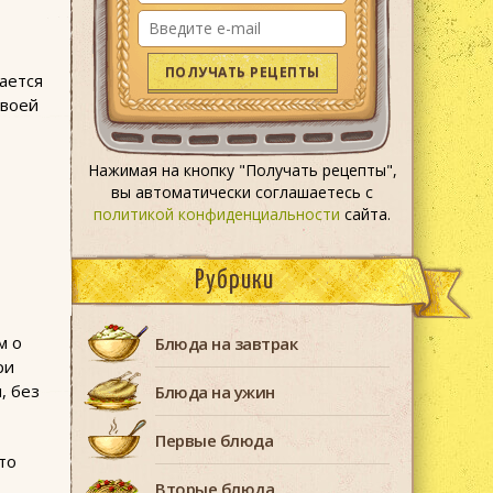
ПОЛУЧАТЬ РЕЦЕПТЫ
тается
своей
Нажимая на кнопку "Получать рецепты",
вы автоматически соглашаетесь с
политикой конфиденциальности
сайта.
Рубрики
м о
Блюда на завтрак
ри
, без
Блюда на ужин
Первые блюда
то
Вторые блюда