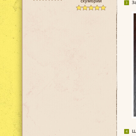
скумбрии
З
Ш