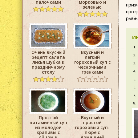
палочками
морковью и
приж
зеленью
проз
рыбье
Ин
Очень вкусный
Вкусный и
рецепт салата
лёгкий
лисья шубка к
гороховый суп с
праздничному
чесночными
столу
гренками
Простой
Вкусный и
витаминный суп
простой
из молодой
гороховый суп-
крапивы с
пюре с
яйцом и
домашней