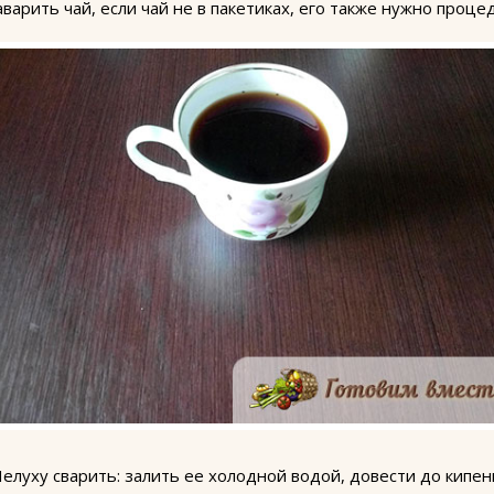
аварить чай, если чай не в пакетиках, его также нужно проце
елуху сварить: залить ее холодной водой, довести до кипен