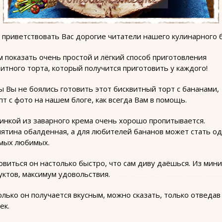
 приветствовать Вас дорогие читатели нашего кулинарного б
м показать очень простой и лёгкий способ приготовления
итного торта, который получится приготовить у каждого!
ы Вы не боялись готовить этот бисквитный торт с бананами,
т с фото на нашем блоге, как всегда Вам в помощь.
чинкой из заварного крема очень хорошо пропитывается.
нятина обалденная, а для любителей бананов может стать о
амых любимых.
товиться он настолько быстро, что сам диву даёшься. Из мин
уктов, максимум удовольствия.
олько он получается вкусным, можно сказать, только отведав
ек.