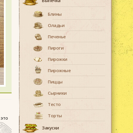
Выпечка
Блины
Оладьи
Печенье
Пироги
Пирожки
Пирожные
Пиццы
Сырники
Тесто
Торты
 это
Закуски