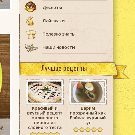
Десерты
Лайфхаки
Полезно знать
Наши новости
Лучшие рецепты
Красивый и
Варим
вкусный рецепт
прозрачный как
малинового
Байкал куриный
пирога из
суп
слоёного теста