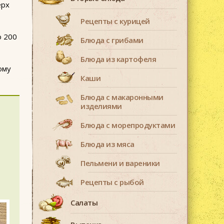
ерх
Рецепты с курицей
о 200
Блюда с грибами
Блюда из картофеля
ому
Каши
Блюда с макаронными
изделиями
Блюда с морепродуктами
Блюда из мяса
Пельмени и вареники
Рецепты с рыбой
Салаты