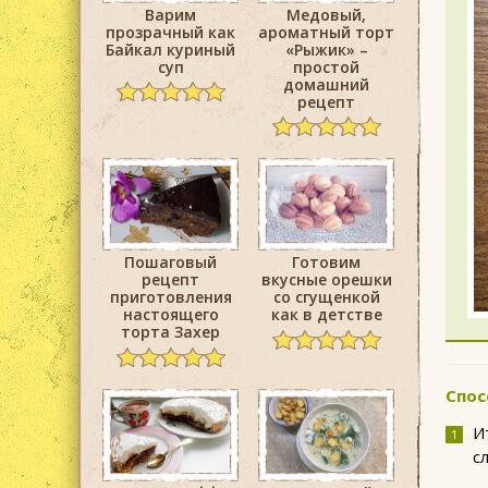
Варим
Медовый,
прозрачный как
ароматный торт
Байкал куриный
«Рыжик» –
суп
простой
домашний
рецепт
Пошаговый
Готовим
рецепт
вкусные орешки
приготовления
со сгущенкой
настоящего
как в детстве
торта Захер
Спос
И
с