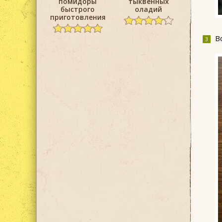
помидоры
тыквенных
быстрого
оладий
приготовления
В