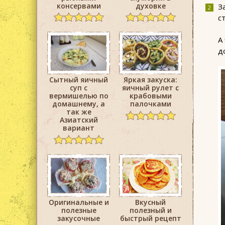
консервами
духовке
З
с
А
д
Сытный яичный
Яркая закуска:
суп с
яичный рулет с
вермишелью по
крабовыми
домашнему, а
палочками
так же
Азиатский
вариант
Оригинальные и
Вкусный
полезные
полезный и
закусочные
быстрый рецепт