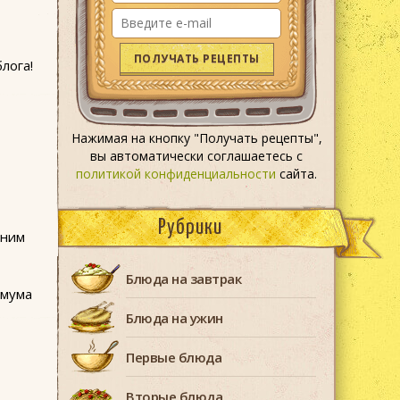
ПОЛУЧАТЬ РЕЦЕПТЫ
лога!
Нажимая на кнопку "Получать рецепты",
вы автоматически соглашаетесь с
политикой конфиденциальности
сайта.
Рубрики
дним
Блюда на завтрак
имума
Блюда на ужин
Первые блюда
Вторые блюда