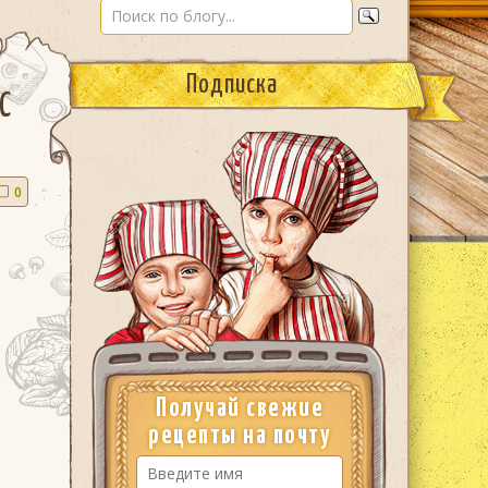
Подписка
С
0
Получай свежие
рецепты на почту