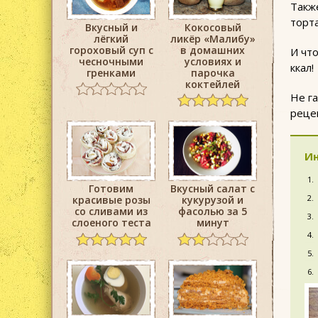
Такж
торта
Вкусный и
Кокосовый
лёгкий
ликёр «Малибу»
гороховый суп с
в домашних
И что
чесночными
условиях и
ккал!
гренками
парочка
коктейлей
Не г
рецеп
Ин
Готовим
Вкусный салат с
красивые розы
кукурузой и
со сливами из
фасолью за 5
слоеного теста
минут