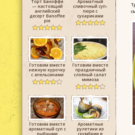
Торт Баноффи
Ароматный
Т
— настоящий
сливочный суп-
английский
пюре с
с
десерт Banoffee
сухариками
pie
Готовим вместе
Готовим вместе
нежную курочку
праздничный
с апельсинами
слоёный салат
мимоза
Готовим вместе
Ароматные
ароматный суп с
рулетики из
рыбными
скумбрии в