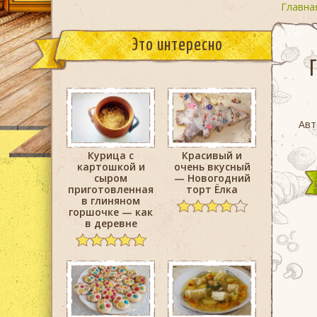
Главна
Это интересно
Авт
Курица с
Красивый и
картошкой и
очень вкусный
сыром
— Новогодний
приготовленная
торт Ёлка
в глиняном
горшочке — как
в деревне