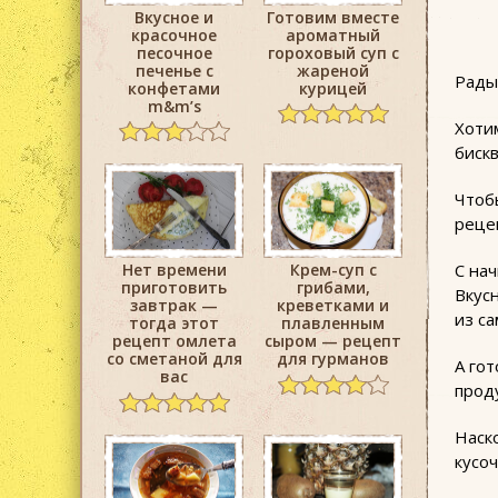
Вкусное и
Готовим вместе
красочное
ароматный
песочное
гороховый суп с
печенье с
жареной
Рады
конфетами
курицей
m&m’s
Хоти
бискв
Чтоб
рецеп
С на
Нет времени
Крем-суп с
приготовить
грибами,
Вкус
завтрак —
креветками и
из с
тогда этот
плавленным
рецепт омлета
сыром — рецепт
со сметаной для
для гурманов
А го
вас
прод
Наск
кусоч